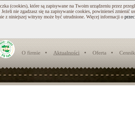
teczka (cookies), które są zapisywane na Twoim urządzeniu przez przeg
Jeżeli nie zgadzasz się na zapisywanie cookies, powinieneś zmienić us
ie z niniejszej witryny może być utrudnione. Więcej informacji o
prze
O firmie
Aktualności
Oferta
Cennik
O nas
WYCIĄG NARCIARSK
Trochę historii
Zielone szkoły w górach
lesie
Szlaki turystyczne
BIAŁE SZKOŁY
Obozy letnie
ZAPRASZAMY!!