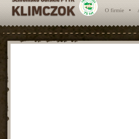
O firmie
O nas
Trochę historii
Szlaki turystyczne
Wyciąg narciarski - ZAPRASZAMY!!