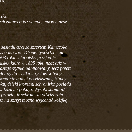
wa,
ców.
ych znanych już w całej europie,oraz
 sąsiadującej ze szczytem Klimczoka
isko o nazwie "Klementynówka", od
893 roku schronisko przejmuje
isko, które w 1895 roku niszczeje w
ostaje szybko odbudowany, lecz potem
oddany do użytku turystów solidny
remontowany i powiększany, istnieje
oku, dzięki któremu schronisko posiada
ę w każdym pokoju. Wysoki standard
sprawia, iż schronisko odwiedzają
ego na szczyt można wyjechać kolejką