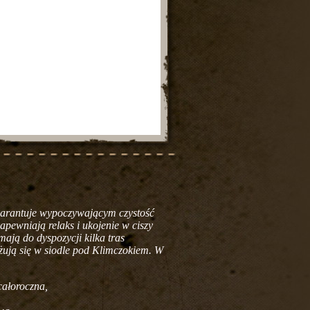
warantuje wypoczywającym czystość
apewniają relaks i ukojenie w ciszy
ają do dyspozycji kilka tras
yżują się w siodle pod Klimczokiem. W
całoroczna,