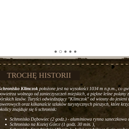
TROCHĘ HISTORII
Schronisko Klimczok
położone jest na wysokości 1034 m n.p.m., co g
powietrza wolnego od zanieczyszczeń miejskich, a piękne leśne polany z
górskich lasów. Turyści odwiedzający "Klimczok" od wiosny do jesieni m
rowerowych oraz kilkanaście szlaków turystycznych pieszych, które krz
okolicy znajduje się 6 schronisk:
Schronisko Dębowiec (2 godz.) - aluminiowa rynna saneczkowa 
Schronisko na Koziej Górce (1 godz. 30 min. ),