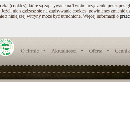
teczka (cookies), które są zapisywane na Twoim urządzeniu przez przeg
Jeżeli nie zgadzasz się na zapisywanie cookies, powinieneś zmienić us
ie z niniejszej witryny może być utrudnione. Więcej informacji o
prze
O firmie
Aktualności
Oferta
Cennik
O nas
WYCIĄG NARCIARSK
Trochę historii
Zielone szkoły w górach
lesie
Szlaki turystyczne
BIAŁE SZKOŁY
Obozy letnie
ZAPRASZAMY!!