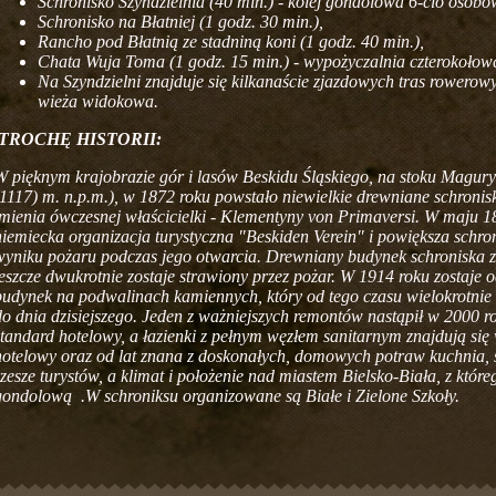
Schronisko Szyndzielnia (40 min.) - kolej gondolowa 6-cio osobo
Schronisko na Błatniej (1 godz. 30 min.),
Rancho pod Błatnią ze stadniną koni (1 godz. 40 min.),
Chata Wuja Toma (1 godz. 15 min.) - wypożyczalnia czterokołow
Na Szyndzielni znajduje się kilkanaście zjazdowych tras rowerow
wieża widokowa.
TROCHĘ HISTORII:
W pięknym krajobrazie gór i lasów Beskidu Śląskiego, na stoku Magury
(1117) m. n.p.m.), w 1872 roku powstało niewielkie drewniane schron
imienia ówczesnej właścicielki - Klementyny von Primaversi. W maju 1
niemiecka organizacja turystyczna "Beskiden Verein" i powiększa schron
wyniku pożaru podczas jego otwarcia. Drewniany budynek schroniska z
jeszcze dwukrotnie zostaje strawiony przez pożar. W 1914 roku zostaje 
budynek na podwalinach kamiennych, który od tego czasu wielokrotnie 
do dnia dzisiejszego. Jeden z ważniejszych remontów nastąpił w 2000 r
standard hotelowy, a łazienki z pełnym węzłem sanitarnym znajdują si
hotelowy oraz od lat znana z doskonałych, domowych potraw kuchnia, 
rzesze turystów, a klimat i położenie nad miastem Bielsko-Biała, z któr
gondolową .W schroniksu organizowane są Białe i Zielone Szkoły.