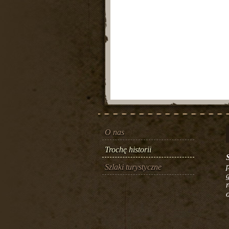
O nas
Trochę historii
Szlaki turystyczne