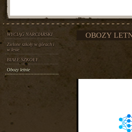
OBOZY LETN
WYCIĄG NARCIARSKI
Zielone szkoły w górach i
w lesie
BIAŁE SZKOŁY
Obozy letnie