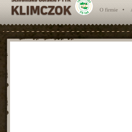
O firmie
O nas
Trochę historii
Szlaki turystyczne
Wyciąg narciarski - ZAPRASZAMY!!